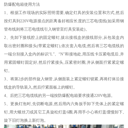
防爆配电箱使用方法
1、根据工作现场的实际照明需要,确定灯具的安装位置和方式,然后
按灯具到220V电源接点的距离备好相应长度的三芯电缆线(如采用钢
管布线则将三芯电缆线引入钢管至灯具安装处)。
2、先卸下接线腔上的固定螺钉,拔出接线盒的接线部分;从包装盒内
取出密封圈和接头(带紧定螺钉),依次套入电缆;然后将三芯电缆线的
一端分别接入盒内的标识“L”、“N”和接地处,用压线卡压紧电缆后,并
用紧固螺钉固定好,然后拧紧接头,压紧密封圈,并从侧面拧紧紧定螺
钉。
3、将第2步的部件旋入钢管,从侧面装上紧定螺钉锁紧,再将灯体沿接
线盒的导轨装入,然后拧紧面板上的螺钉。
4、后把三芯电缆线的另一端按防爆配电箱要求接通220V电源。
5、更换灯泡时,先切断电源,然后用内六角扳手卸下壳体上的紧定螺
钉,用大螺丝刀或其它工具旋松灯盖6圈,再用手小心将灯盖缓慢卸下,
旋下旧灯泡换上新灯泡。