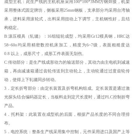
成型主机：此生产线的主机机座采用100*100*3MM方钢焊接，机架
采用整体式固定牌坊，侧板采用25mm钢板，支承部分均采用台湾轴
承，进料采用滚轮式，出料采用扭动上下调节，主机钢性好，且结
构稳定。
B:滚压模具（轧辘）：16组辊轮成型，均采用Gr12模具钢，HRC达
58~60o均采用精密数控机床加工，精度为6~7级，表面粗糙度达
0.8 以上，成形尺寸，成形工件表面无划伤。
C:传动部分：是生产线成形动力的输送部分，其动力由主电机到减速
箱，再由减速箱通过齿轮传送到主动轮上，主动轮通过过度齿轮传
动，使得上下轧辘同步转动。
3．定长折弯部分：由定长装置及折弯机构组成。定长装置是通过激
光探头结合编码器定长，当板料走到定尺长度时，通过PLC控制折弯
产品。
4．托料架：此装置在成型机的后面，根据产品长度的不同合理排
布。
5．电控系统：整条生产线采用集中控制，元件采用进口及国产上等