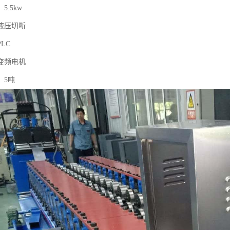
.5kw
液压切断
LC
变频电机
：5吨