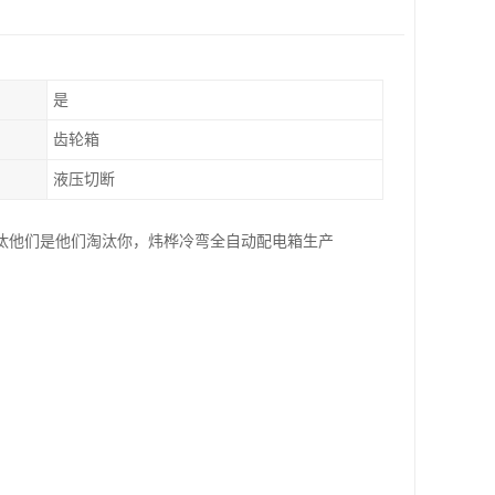
是
齿轮箱
液压切断
汰他们是他们淘汰你，炜桦冷弯全自动配电箱生产