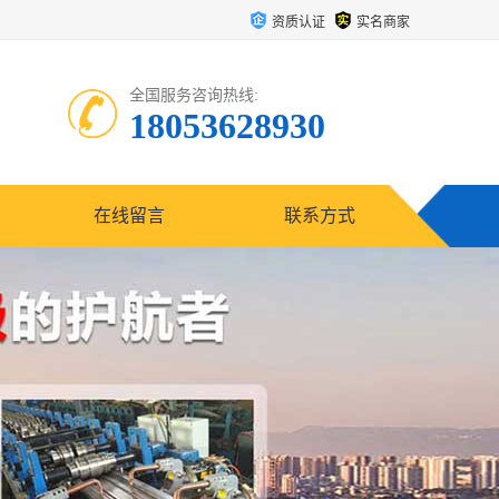
资质认证
实名商家
全国服务咨询热线:
18053628930
在线留言
联系方式