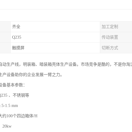
齐全
加工定制
Q235
传动装置
触摸屏
切断方式
自动生产线，明装箱、暗装箱壳体生产设备。市场竞争是酷的，不是你淘
生产设备助你的企业发展一臂之力。
设备基本参数：
235 、不锈钢等
-1.5 mm
约100个四边箱体/H
20kw