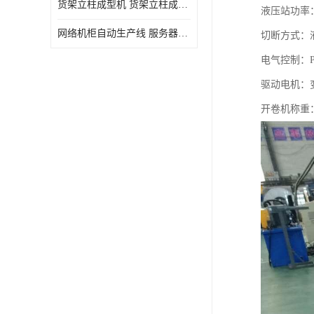
货架立柱成型机 货架立柱成型设备 货架立柱生产设备
液压站功率：5
网络机柜自动生产线 服务器机柜生产设备 网络机柜制作设备
切断方式：
电气控制：P
驱动电机：
开卷机称重