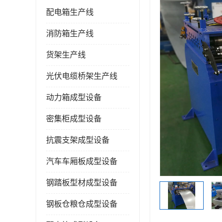
配电箱生产线
消防箱生产线
货架生产线
光伏电缆桥架生产线
动力箱成型设备
密集柜成型设备
抗震支架成型设备
汽车车厢板成型设备
钢踏板型材成型设备
钢板仓粮仓成型设备