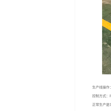
生产线操作
控制方式：
正常生产是功