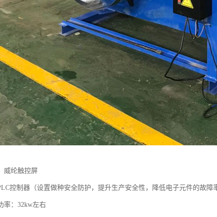
：威纶触控屏
PLC控制器（设置做种安全防护，提升生产安全性，降低电子元件的故障
率：32kw左右