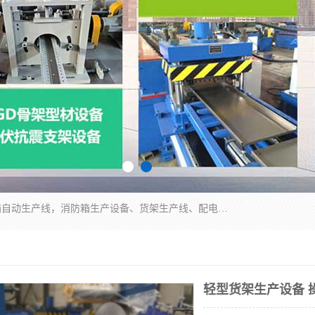
潍坊炜桦冷弯机械制造有限公司一直致力于配电箱自动生产线，消防箱生产设备、货架生产线、配电箱生产线等，是集设备制造、模具加工、技术开发于一体的综合性机械制造高科技民营企业。
轻型货架生产设备 