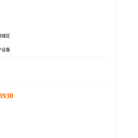
潍城区
产设备
8930