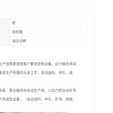
是
齿轮箱
液压切断
生产线等都是按客户要求定制设备，动力箱壳体成
集成生产所需的众多工艺，自动送料、冲孔、成
备、基业箱壳体自动生产线、21动力柜自动折弯
外壳成型设备、（自动送料、冲孔、折弯、焊接、