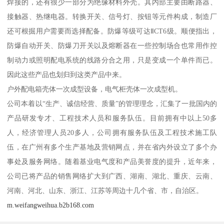
焊接的，还有很少一部分为绝缘材料外壳。其内部主要由断路器、
接触器、热继电器。转换开关、信号灯、按钮等元件构成，制造厂
还可根掘用户需要而选择配备。防爆等级可达ⅡCT6级。顺便指出，
防爆自动开关、防爆刀开关以及熔断器在一些控制场合也常用作控
制动力或照明配电系统的线路分合之用，只是变成一个单件而已。
因此这些产品也划归到这类产品中来。
户外配电箱壳体一次成型设备，电气柜壳体一次成型机。
公司本着以“生产、诚信经营、质量”的管理理念，汇集了一批国内的
产品研发专才、工程技术人员和服务队伍。目前拥有中以上50多
人，经济管理人员20多人，公司拥有服务队伍及工程技术施工队
伍，在广州有多个生产基地及营销网点，并在省内外设立了多个办
事处及服务网络。随着基业电气度和产品美誉度的提升，近年来，
公司已将产品的销售网络扩大到广西、湖南、湖北、重庆、云南、
河南、河北、山东、浙江、江苏等周边十几个省、市，自治区。
m.weifangweihua.b2b168.com