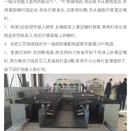
一端分别接入盒内的标识“L”、“N”和接地处,用压线卡压紧电缆后,并
用紧固螺钉固定好,然后拧紧接头,压紧密封圈,并从侧面拧紧紧定螺
钉。
3、将第2步的部件旋入钢管,从侧面装上紧定螺钉锁紧,再将灯体沿接
线盒的导轨装入,然后拧紧面板上的螺钉。
4、后把三芯电缆线的另一端按防爆配电箱要求接通220V电源。
5、更换灯泡时,先切断电源,然后用内六角扳手卸下壳体上的紧定螺
钉,用大螺丝刀或其它工具旋松灯盖6圈,再用手小心将灯盖缓慢卸下,
旋下旧灯泡换上新灯泡。