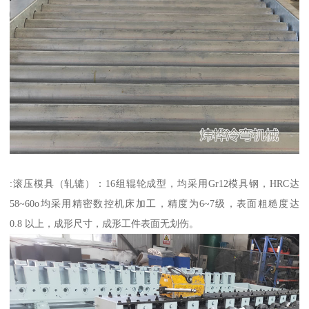
:滚压模具（轧辘）：16组辊轮成型，均采用Gr12模具钢，HRC达
58~60o均采用精密数控机床加工，精度为6~7级，表面粗糙度达
0.8 以上，成形尺寸，成形工件表面无划伤。