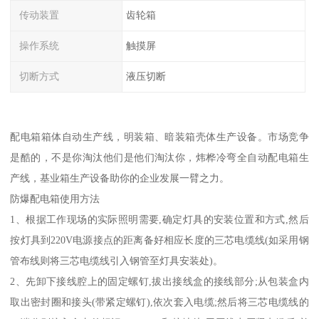
传动装置
齿轮箱
操作系统
触摸屏
切断方式
液压切断
配电箱箱体自动生产线，明装箱、暗装箱壳体生产设备。市场竞争
是酷的，不是你淘汰他们是他们淘汰你，炜桦冷弯全自动配电箱生
产线，基业箱生产设备助你的企业发展一臂之力。
防爆配电箱使用方法
1、根据工作现场的实际照明需要,确定灯具的安装位置和方式,然后
按灯具到220V电源接点的距离备好相应长度的三芯电缆线(如采用钢
管布线则将三芯电缆线引入钢管至灯具安装处)。
2、先卸下接线腔上的固定螺钉,拔出接线盒的接线部分;从包装盒内
取出密封圈和接头(带紧定螺钉),依次套入电缆;然后将三芯电缆线的