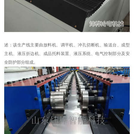
述：该生产线主要由放料机、调平机、冲孔切断机、输送台、成型
主机、液压折边机、成品托料装置、液压系统、电气控制部分及安
全防护部分组成。