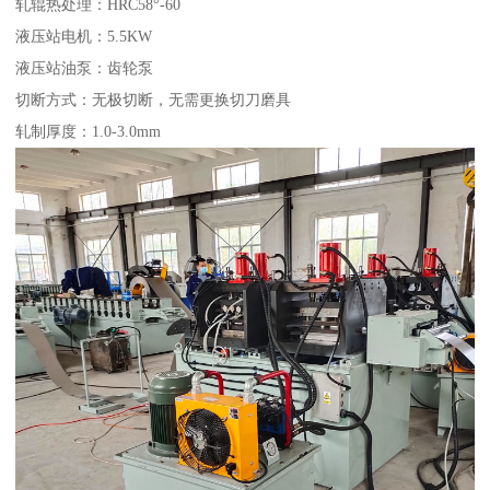
轧辊热处理：HRC58°-60
液压站电机：5.5KW
液压站油泵：齿轮泵
切断方式：无极切断，无需更换切刀磨具
轧制厚度：1.0-3.0mm