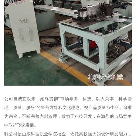
公司自成立以来，始终贯彻“市场导向、科技、以人为本、科学管
理、质量、服务”的经营方针和文化理念。视产品质量为生命，追求
为宗旨，不断完善内部管理，致力于科技开发，在激烈的市场竞争
中取得飞速发展。
我公司是山东科技职业学院校企，依托高校强大的设计研发能力，