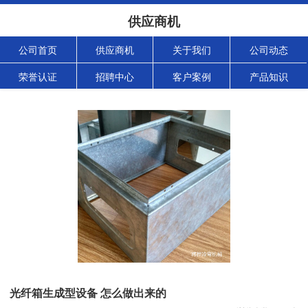
供应商机
公司首页
供应商机
关于我们
公司动态
荣誉认证
招聘中心
客户案例
产品知识
光纤箱生成型设备 怎么做出来的