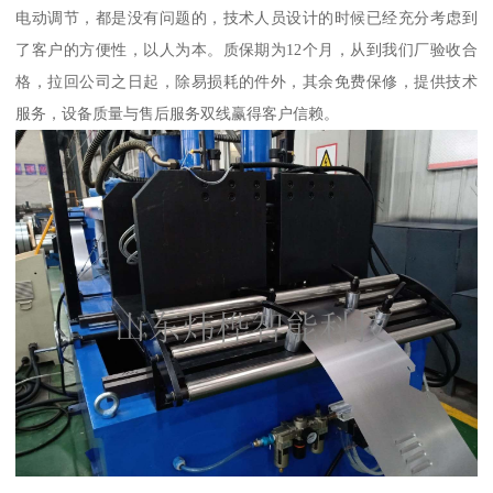
电动调节，都是没有问题的，技术人员设计的时候已经充分考虑到
了客户的方便性，以人为本。质保期为12个月，从到我们厂验收合
格，拉回公司之日起，除易损耗的件外，其余免费保修，提供技术
服务，设备质量与售后服务双线赢得客户信赖。