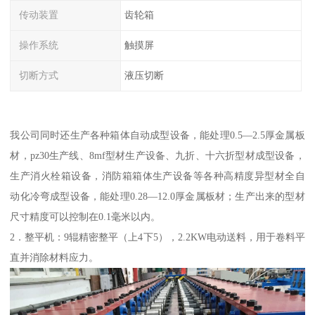
传动装置
齿轮箱
操作系统
触摸屏
切断方式
液压切断
我公司同时还生产各种箱体自动成型设备，能处理0.5—2.5厚金属板
材，pz30生产线、8mf型材生产设备、九折、十六折型材成型设备，
生产消火栓箱设备，消防箱箱体生产设备等各种高精度异型材全自
动化冷弯成型设备，能处理0.28—12.0厚金属板材；生产出来的型材
尺寸精度可以控制在0.1毫米以内。
2．整平机：9辊精密整平（上4下5），2.2KW电动送料，用于卷料平
直并消除材料应力。