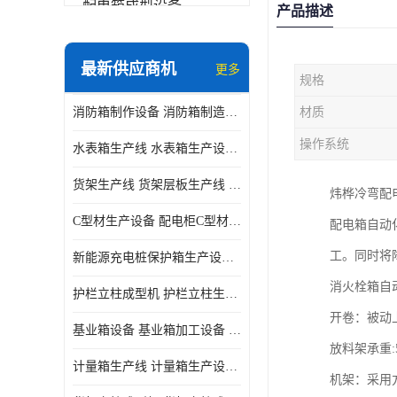
配电箱成型设备
产品描述
其他
最新供应商机
更多
规格
消防箱制作设备 消防箱制造需要哪些设备
材质
操作系统
水表箱生产线 水表箱生产设备 加工水表箱需要的设备
货架生产线 货架层板生产线 货架立柱生产线
炜桦冷弯配
C型材生产设备 配电柜C型材成型设备 配电柜型材生产线
配电箱自动化
工。同时将
新能源充电桩保护箱生产设备 充电保护箱生产线
消火栓箱自
护栏立柱成型机 护栏立柱生产设备 护栏立柱生产线
开卷：被动
基业箱设备 基业箱加工设备 基业箱制作设备
放料架承重:
计量箱生产线 计量箱生产设备 电网计量箱加工设备
机架：采用