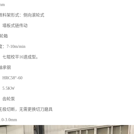
mm
进料架形式：侧向滚轮式
：墙板式链传动
齿轮箱
7-10m/min
：七辊校平16道成型。
轴承钢
RC58°-60
5.5KW
：齿轮泵
无极切断，无需更换切刀磨具
-3.0mm