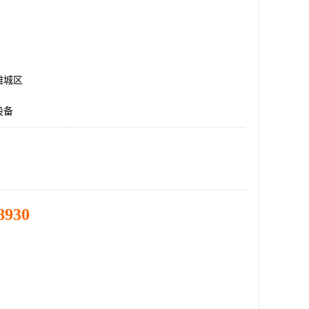
潍城区
设备
8930