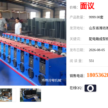
面议
价格：
产品数量：
9999.00套
发货地址：
山东省潍坊
关键词：
配电箱成型
发布日期：
2026-08-05
阅 读 量：
551
1805362
销售电话：
在线QQ：