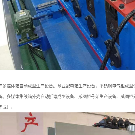
产多媒体箱自动成型生产设备。基业配电箱生产设备，不锈钢电气柜成型设
备。多媒体集线箱外壳自动折弯成型设备、威图柜骨架生产设备、威图柜
完成）。