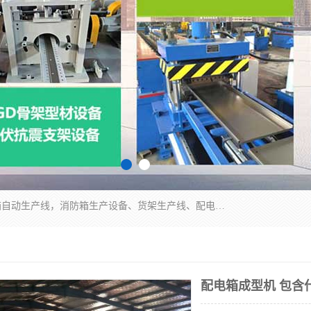
潍坊炜桦冷弯机械制造有限公司一直致力于配电箱自动生产线，消防箱生产设备、货架生产线、配电箱生产线等，是集设备制造、模具加工、技术开发于一体的综合性机械制造高科技民营企业。
配电箱成型机 包含