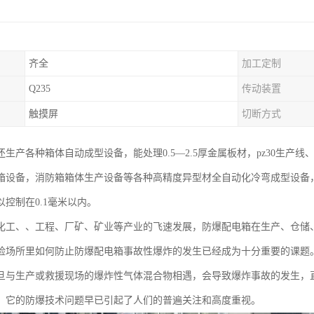
齐全
加工定制
Q235
传动装置
触摸屏
切断方式
生产各种箱体自动成型设备，能处理0.5—2.5厚金属板材，pz30生产
箱设备，消防箱箱体生产设备等各种高精度异型材全自动化冷弯成型设备，能处
控制在0.1毫米以内。
化工、、工程、厂矿、矿业等产业的飞速发展，防爆配电箱在生产、仓储
险场所里如何防止防爆配电箱事故性爆炸的发生已经成为十分重要的课题
旦与生产或救援现场的爆炸性气体混合物相遇，会导致爆炸事故的发生，
，它的防爆技术问题早已引起了人们的普遍关注和高度重视。