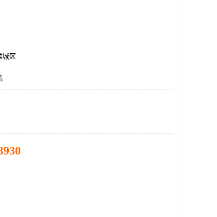
潍城区
机
8930