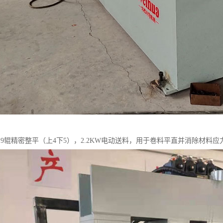
：9辊精密整平（上4下5），2.2KW电动送料，用于卷料平直并消除材料应