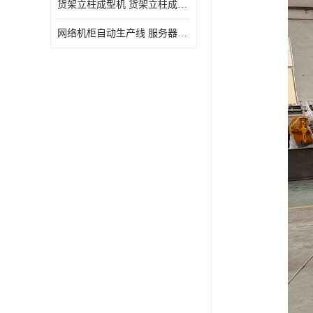
货架立柱成型机 货架立柱成型设备 货架立柱生产设备
网络机柜自动生产线 服务器机柜生产设备 网络机柜制作设备