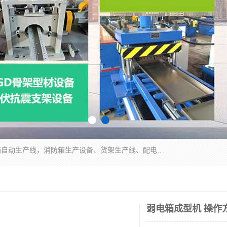
潍坊炜桦冷弯机械制造有限公司一直致力于配电箱自动生产线，消防箱生产设备、货架生产线、配电箱生产线等，是集设备制造、模具加工、技术开发于一体的综合性机械制造高科技民营企业。
弱电箱成型机 操作