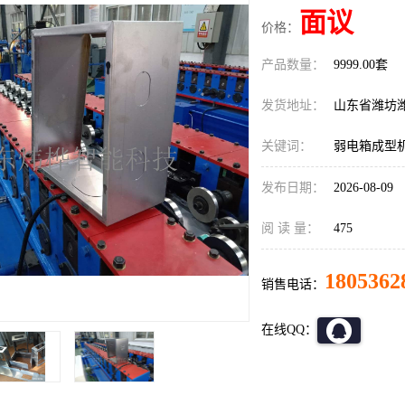
面议
价格：
产品数量：
9999.00套
发货地址：
山东省潍坊
关键词：
弱电箱成型
发布日期：
2026-08-09
阅 读 量：
475
1805362
销售电话：
在线QQ：