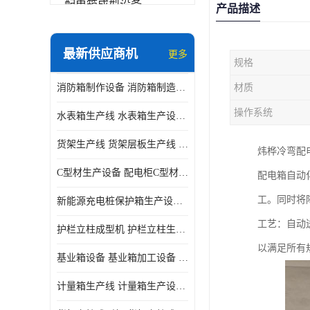
配电箱成型设备
产品描述
其他
最新供应商机
更多
规格
消防箱制作设备 消防箱制造需要哪些设备
材质
操作系统
水表箱生产线 水表箱生产设备 加工水表箱需要的设备
货架生产线 货架层板生产线 货架立柱生产线
炜桦冷弯配
C型材生产设备 配电柜C型材成型设备 配电柜型材生产线
配电箱自动化
工。同时将
新能源充电桩保护箱生产设备 充电保护箱生产线
工艺：自动
护栏立柱成型机 护栏立柱生产设备 护栏立柱生产线
以满足所有
基业箱设备 基业箱加工设备 基业箱制作设备
计量箱生产线 计量箱生产设备 电网计量箱加工设备