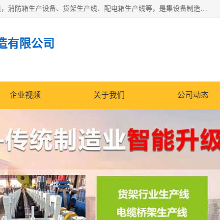
潍坊炜桦冷弯机械制造有限公司一直致力于配电箱自动生产线，消防箱生产设备、货架生产线、配电箱生产线等，是集设备制造、模具加工、技术开发于一体的综合性机械制造高科技民营企业。
造有限公司
企业视频
关于我们
公司动态