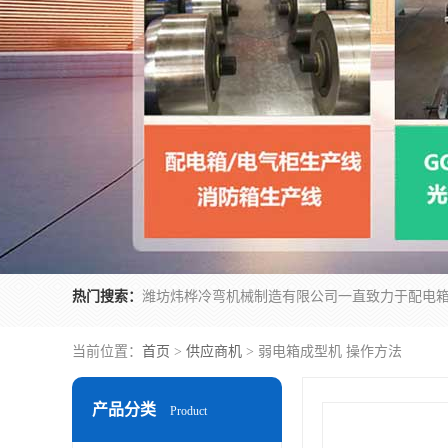
热门搜索：
当前位置：
首页
>
供应商机
> 弱电箱成型机 操作方法
产品分类
Product