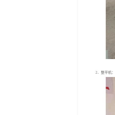
2．整平机