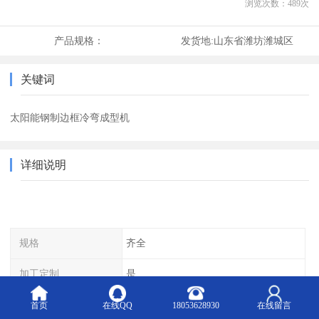
浏览次数：
489
次
产品规格：
发货地:
山东省潍坊潍城区
关键词
太阳能钢制边框冷弯成型机
详细说明
规格
齐全
加工定制
是
材质
Q235
首页
在线QQ
18053628930
在线留言