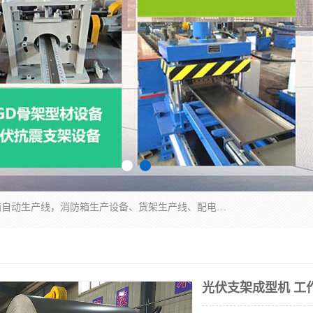
潍坊炜桦冷弯机械制造有限公司一直致力于配电箱自动生产线，消防箱生产设备、货架生产线、配电箱生产线等，是集设备制造、模具加工、技术开发于一体的综合性机械制造高科技民营企业。
光伏支架成型机 工