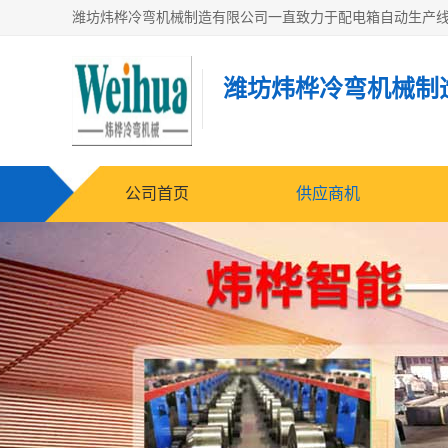
潍坊炜桦冷弯机械制
公司首页
供应商机