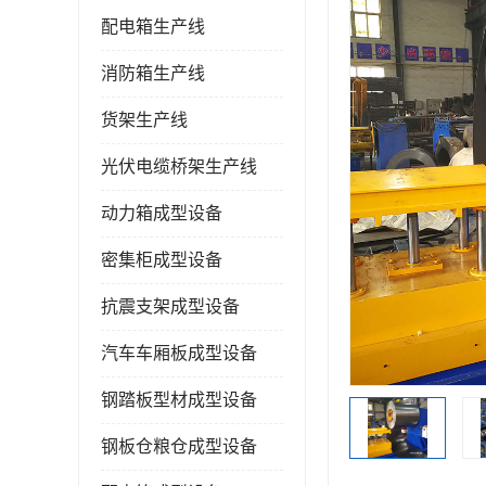
配电箱生产线
消防箱生产线
货架生产线
光伏电缆桥架生产线
动力箱成型设备
密集柜成型设备
抗震支架成型设备
汽车车厢板成型设备
钢踏板型材成型设备
钢板仓粮仓成型设备