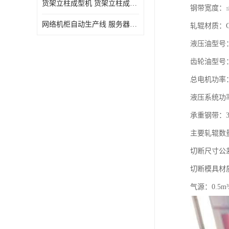
货架立柱成型机 货架立柱成型设备 货架立柱生产设备
钢带宽度：≤5
网络机柜自动生产线 服务器机柜生产设备 网络机柜制作设备
轧辊材质：GCr
液压油型号：
齿轮油型号：
总电机功率：
液压系统功率
承重钢带：
主要轧辊数量
切断尺寸公差：
切断模具材质：
气源：0.5m³