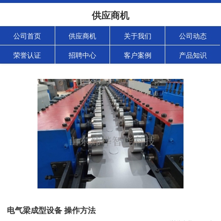
供应商机
公司首页
供应商机
关于我们
公司动态
荣誉认证
招聘中心
客户案例
产品知识
电气梁成型设备 操作方法