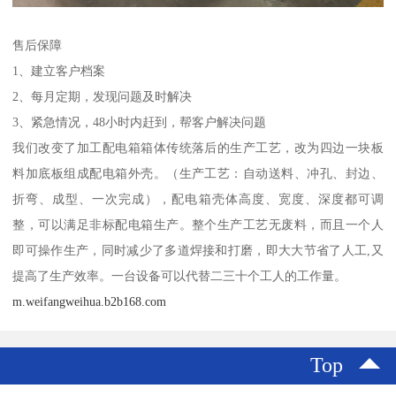
售后保障
1、建立客户档案
2、每月定期，发现问题及时解决
3、紧急情况，48小时内赶到，帮客户解决问题
我们改变了加工配电箱箱体传统落后的生产工艺，改为四边一块板
料加底板组成配电箱外壳。（生产工艺：自动送料、冲孔、封边、
折弯、成型、一次完成），配电箱壳体高度、宽度、深度都可调
整，可以满足非标配电箱生产。整个生产工艺无废料，而且一个人
即可操作生产，同时减少了多道焊接和打磨，即大大节省了人工,又
提高了生产效率。一台设备可以代替二三十个工人的工作量。
m.weifangweihua.b2b168.com
Top