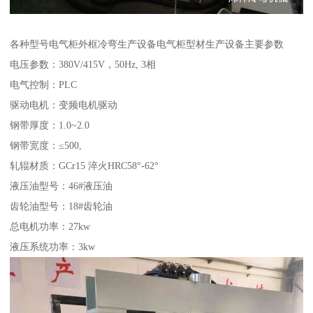
各种型号电气柜外框冷弯生产设备电气柜型材生产设备主要参数
电压参数：380V/415V，50Hz, 3相
电气控制：PLC
驱动电机：变频电机驱动
钢带厚度：1.0~2.0
钢带宽度：≤500,
轧辊材质：GCr15 淬火HRC58°-62°
液压油型号：46#液压油
齿轮油型号：18#齿轮油
总电机功率：27kw
液压系统功率：3kw