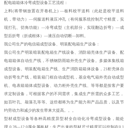
配电箱箱体冷弯成型设备工艺流程：
上料(将带钢放置在开卷机上) —板料校平送料（此处是校平送料
机，带动力）—伺服送料液压冲孔（有伺服系统控制尺寸精度，实
现打孔、切角功能）—冷弯成型（主机部分，实现翻边折弯）—成
型后折弯（折成框体）—液压自动切断—卸料。
我公司生产的电信箱成型设备、明装配电箱生产设备：
我公司生产明装暗装配电箱生产线设备、消防箱壳体生产设备、配
电箱箱体自动生产线，不锈钢防雨箱外壳生产设备。多媒体集线箱
成型设备。明装配电箱生产线、生产消防箱箱体设备，21柜壳体自
动折弯生产线，暗装箱门框自动成型机，基业电气箱外壳自动成型
机、电表箱箱体成型设备、动力柜外壳生产线、等等都是按客户要
求定制设备，可根据客户的不同需求，集成生产所需的众多工艺，
如百叶孔、敲落孔等等。这些都将为生产能力和产品品质，以及节
约劳动力和减少的发生带来大提高。。。
型材成型设备等各种高精度异型材全自动化冷弯成型设备，能处
理 0.28—12.0厚金属板材；生产出来的型材尺寸精度可以控制在0.1