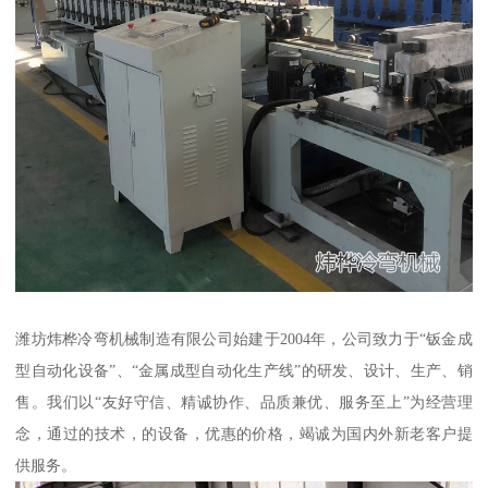
潍坊炜桦冷弯机械制造有限公司始建于2004年，公司致力于“钣金成
型自动化设备”、“金属成型自动化生产线”的研发、设计、生产、销
售。我们以“友好守信、精诚协作、品质兼优、服务至上”为经营理
念，通过的技术，的设备，优惠的价格，竭诚为国内外新老客户提
供服务。