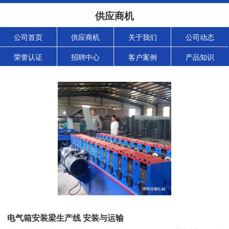
供应商机
公司首页
供应商机
关于我们
公司动态
荣誉认证
招聘中心
客户案例
产品知识
电气箱安装梁生产线 安装与运输