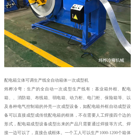
配电箱立体可调生产线全自动箱体一次成型机
炜桦冷弯：生产的全自动一次成型生产线有：基业箱外框、配电
箱、、消防箱、布线箱、弱电箱、动力柜、电门柜、保险箱等、以
及各种电气控制箱的外壳一次成型设备，如配电箱外框自动成型设
备可以直接成型成传统配电箱的框体，不在需要人工焊接四个边的
形式，配电箱成型设备成型出来的产品只需要通过焊接等方式、焊
接一边可以了，直接合成框体。一个工人可以生产1000-1200个箱体