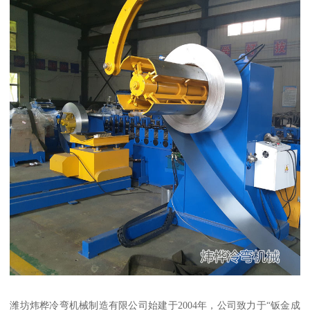
潍坊炜桦冷弯机械制造有限公司始建于2004年，公司致力于“钣金成