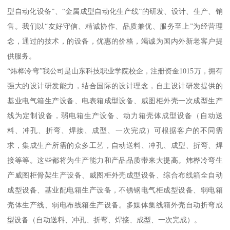
型自动化设备”、“金属成型自动化生产线”的研发、设计、生产、销
售。我们以“友好守信、精诚协作、品质兼优、服务至上”为经营理
念，通过的技术，的设备，优惠的价格，竭诚为国内外新老客户提
供服务。
“炜桦冷弯”我公司是山东科技职业学院校企，注册资金1015万，拥有
强大的设计研发能力，结合国际的设计理念，自主设计研发提供的
基业电气箱生产设备、电表箱成型设备、威图柜外壳一次成型生产
线为定制设备，弱电箱生产设备、动力箱壳体成型设备（自动送
料、冲孔、折弯、焊接、成型、一次完成）可根据客户的不同需
求，集成生产所需的众多工艺，自动送料、冲孔、成型、折弯、焊
接等等。这些都将为生产能力和产品品质带来大提高。炜桦冷弯生
产威图柜骨架生产设备、威图柜外壳成型设备、综合布线箱全自动
成型设备、基业配电箱生产设备，不锈钢电气柜成型设备、弱电箱
壳体生产线、弱电布线箱生产设备。多媒体集线箱外壳自动折弯成
型设备（自动送料、冲孔、折弯、焊接、成型、一次完成）。