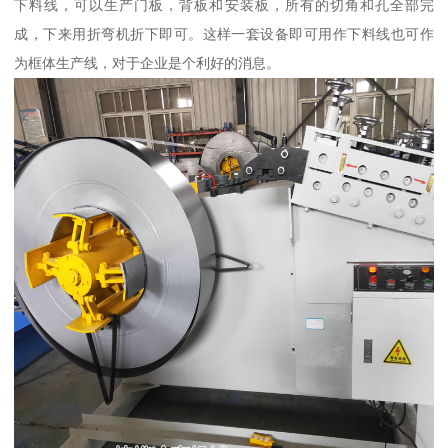
下料线，可以生产门板，背板和安装板，所有的切角和孔全部完
成，下来用折弯机折下即可。这样一套设备即可用作下料线也可作
为框体生产线，对于企业是个利好的消息。