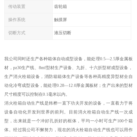
传动装置
齿轮箱
操作系统
触摸屏
切断方式
液压切断
我公司同时还生产各种箱体自动成型设备，能处理0.5—2.5厚金属板
材，pz30生产线、8mf型材生产设备、九折、十六折型材成型设备，
生产消火栓箱设备，消防箱箱体生产设备等各种高精度异型材全自
动化冷弯成型设备，能处理0.28—12.0厚金属板材；生产出来的型材
尺寸精度可以控制在0.1毫米以内。
消火栓箱自动生产线是炜桦一直下功夫开发的设备，一直着力于将
设备自动化开发到世界的前列。目前消火栓箱自动生产线一次成
型，出来就是一个冲好孔折好的框体，平均一小时可生产100个箱
体。经过我公司不懈努力，现在的消火栓箱自动生产线也可以用作