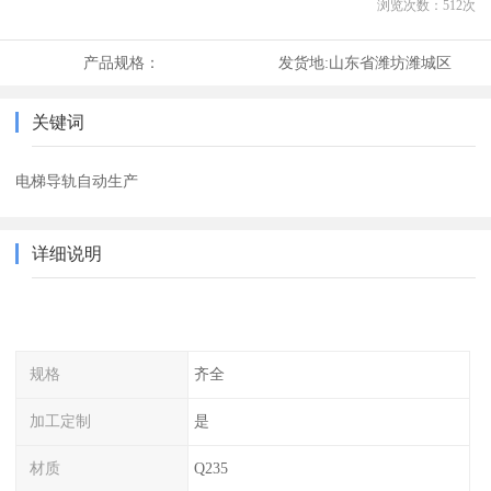
浏览次数：
512
次
产品规格：
发货地:
山东省潍坊潍城区
关键词
电梯导轨自动生产
详细说明
规格
齐全
加工定制
是
材质
Q235