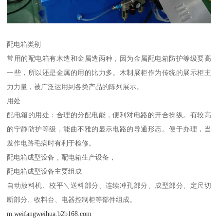
配电箱类别
常用的配电箱有木造和金属造两种，因为金属配电箱防护等级要高
一些，所以还是金属的用的比力多。木制展柜作为传统的展示柜主
力力量，被广泛运用到各类产品的陈列展示。
用处
配电箱的用处：合理的分配电能，便利对电路的开合操纵。有较高
的宁静防护等级，能曲不雅的显示电路的导通形态。便于办理，当
发作电路毛病时有利于检修。
配电箱成型设备，配电箱生产设备，
配电箱成型设备主要组成
自动放料机、校平＼送料部分、连续冲孔部分、成型部分、定尺切
断部分、收料台、电器控制柜等部件组成。
m.weifangweihua.b2b168.com