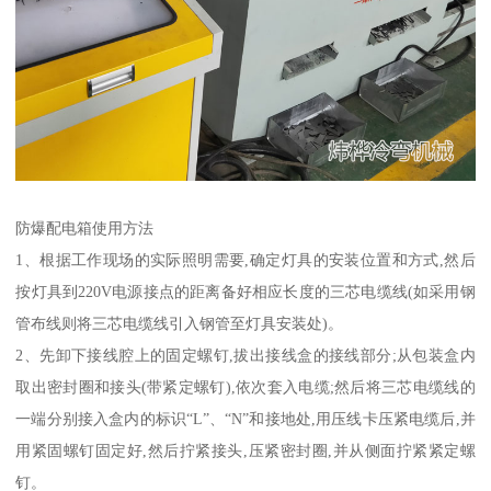
防爆配电箱使用方法
1、根据工作现场的实际照明需要,确定灯具的安装位置和方式,然后
按灯具到220V电源接点的距离备好相应长度的三芯电缆线(如采用钢
管布线则将三芯电缆线引入钢管至灯具安装处)。
2、先卸下接线腔上的固定螺钉,拔出接线盒的接线部分;从包装盒内
取出密封圈和接头(带紧定螺钉),依次套入电缆;然后将三芯电缆线的
一端分别接入盒内的标识“L”、“N”和接地处,用压线卡压紧电缆后,并
用紧固螺钉固定好,然后拧紧接头,压紧密封圈,并从侧面拧紧紧定螺
钉。