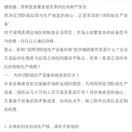
键设施，其制造质量直接关系到生命财产安全。
而决定消防箱品质与生产效益的核心，正是背后的“消防箱生产设
备”。
对于淄博及周边地区的制造企业而言，市场上纷繁复杂的设备型号
与价格，往往让人难以抉择。
那么，影响“淄博消防箱生产设备价格”的关键因素究竟是什么？企业
又该如何在预算与品质之间找到最佳平衡点，投资一套真正高性价
比的智能生产线呢？
一、 为何消防箱生产设备价格差异巨大？
许多采购者在初次接触市场时会感到困惑：为何同样是消防箱生产
设备，报价从几十万到上百万甚至更高不等？其价格差异的核心，
主要源于设备的技术集成度、自动化水平、核心部件品质以及定制
化程度。
1. 从单机到全自动生产线，成本天差地别