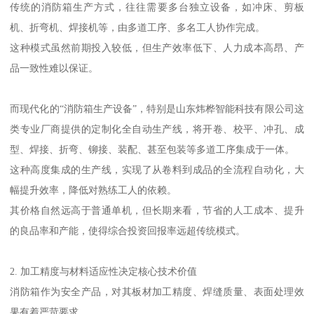
传统的消防箱生产方式，往往需要多台独立设备，如冲床、剪板
机、折弯机、焊接机等，由多道工序、多名工人协作完成。
这种模式虽然前期投入较低，但生产效率低下、人力成本高昂、产
品一致性难以保证。
而现代化的“消防箱生产设备”，特别是山东炜桦智能科技有限公司这
类专业厂商提供的定制化全自动生产线，将开卷、校平、冲孔、成
型、焊接、折弯、铆接、装配、甚至包装等多道工序集成于一体。
这种高度集成的生产线，实现了从卷料到成品的全流程自动化，大
幅提升效率，降低对熟练工人的依赖。
其价格自然远高于普通单机，但长期来看，节省的人工成本、提升
的良品率和产能，使得综合投资回报率远超传统模式。
2. 加工精度与材料适应性决定核心技术价值
消防箱作为安全产品，对其板材加工精度、焊缝质量、表面处理效
果有着严苛要求。