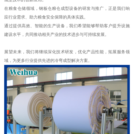
在粮食仓储领域，钢板仓粮仓成型设备的研发与推广，正是我们响
应行业需求、助力粮食安全保障的具体实践。
通过提供高效、智能的生产设备，我们希望能够帮助客户提升设施
建设水平，共同推动相关产业的技术进步与可持续发展。
展望未来，我们将继续深化技术研发，优化产品性能，拓展服务领
域，为更多行业提供先进的冷弯成型解决方案。