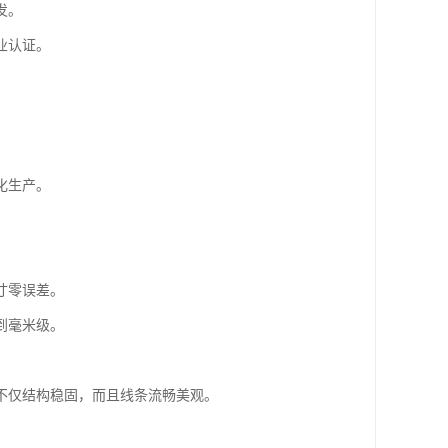
发。
业认证。
化生产。
寸零误差。
到毫米级。
不仅结构稳固，而且线条流畅美观。