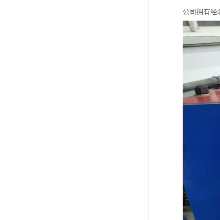
公司拥有经