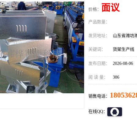
面议
价格：
产品数量：
发货地址：
山东省潍坊
关键词：
货架生产线
发布日期：
2026-08-06
阅 读 量：
386
1805362
销售电话：
在线QQ：