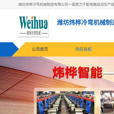
潍坊炜桦冷弯机械制
公司首页
供应商机