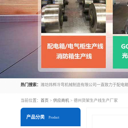
热门搜索：
当前位置：
首页
>
供应商机
> 德州货架生产线生产厂家
产品分类
Product