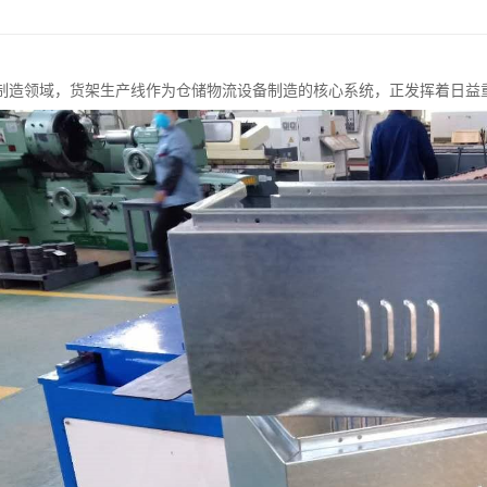
制造领域，货架生产线作为仓储物流设备制造的核心系统，正发挥着日益