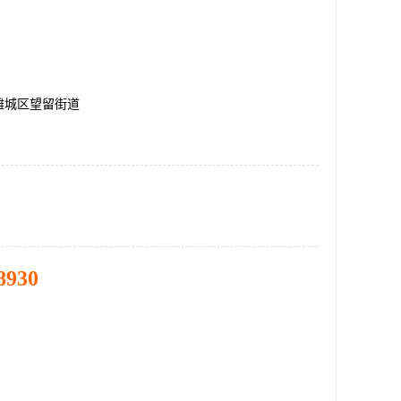
潍城区望留街道
8930