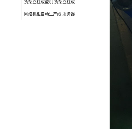
货架立柱成型机 货架立柱成型设备 货架立柱生产设备
网络机柜自动生产线 服务器机柜生产设备 网络机柜制作设备