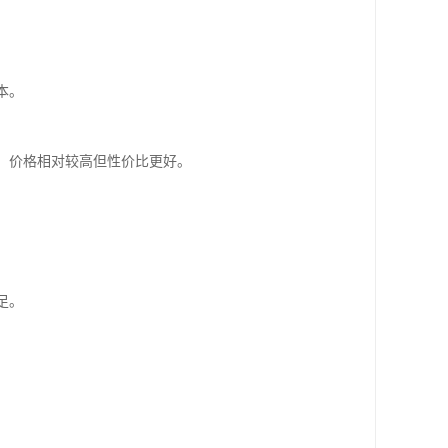
本。
量，价格相对较高但性价比更好。
足。
。