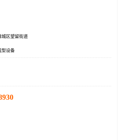
潍城区望留街道
成型设备
8930