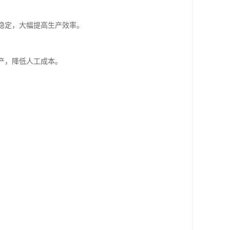
量稳定，大幅提高生产效率。
生产，降低人工成本。