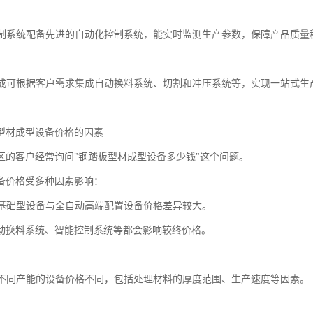
化控制系统配备先进的自动化控制系统，能实时监测生产参数，保障产品质
能集成可根据客户需求集成自动换料系统、切割和冲压系统等，实现一站式
型材成型设备价格的因素
区的客户经常询问"钢踏板型材成型设备多少钱"这个问题。
备价格受多种因素影响：
配置基础型设备与全自动高端配置设备价格差异较大。
动换料系统、智能控制系统等都会影响较终价格。
能力不同产能的设备价格不同，包括处理材料的厚度范围、生产速度等因素。