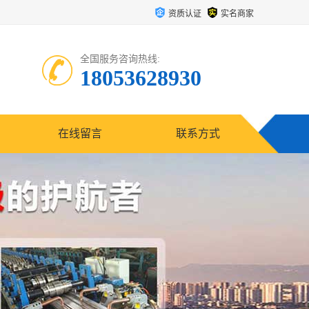
资质认证
实名商家
全国服务咨询热线:
18053628930
在线留言
联系方式