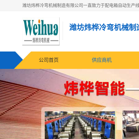
潍坊炜桦冷弯机械制
公司首页
供应商机