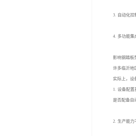
3. 自动
4. 多功
影响钢踏板
许多临沂地
实际上，设
1. 设备
是否配备自
2. 生产