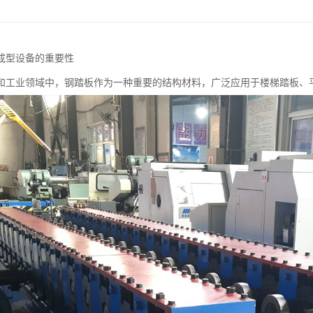
成型设备的重要性
和工业领域中，钢踏板作为一种重要的结构材料，广泛应用于楼梯踏板、