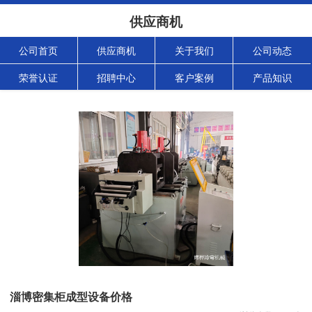
供应商机
公司首页
供应商机
关于我们
公司动态
荣誉认证
招聘中心
客户案例
产品知识
淄博密集柜成型设备价格