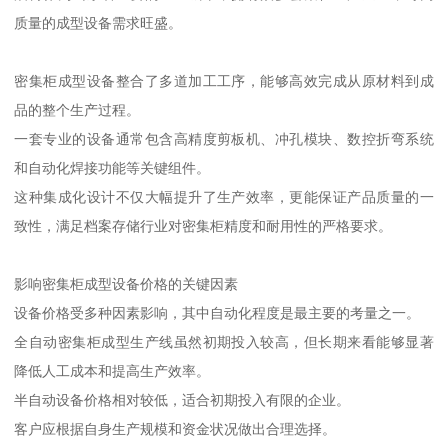
质量的成型设备需求旺盛。
密集柜成型设备整合了多道加工工序，能够高效完成从原材料到成
品的整个生产过程。
一套专业的设备通常包含高精度剪板机、冲孔模块、数控折弯系统
和自动化焊接功能等关键组件。
这种集成化设计不仅大幅提升了生产效率，更能保证产品质量的一
致性，满足档案存储行业对密集柜精度和耐用性的严格要求。
影响密集柜成型设备价格的关键因素
设备价格受多种因素影响，其中自动化程度是最主要的考量之一。
全自动密集柜成型生产线虽然初期投入较高，但长期来看能够显著
降低人工成本和提高生产效率。
半自动设备价格相对较低，适合初期投入有限的企业。
客户应根据自身生产规模和资金状况做出合理选择。