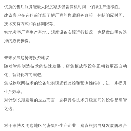
优质的售后服务能最大限度减少设备停机时间，保障生产连续性。
建议客户在选购前详细了解厂商的售后服务政策，包括响应时间、
技术支持方式和保修期限等。
实地考察厂商生产基地，观摩设备实际运行状况，也是做出明智选
择的必要步骤。
未来发展趋势与投资建议
随着智能制造技术的快速发展，密集柜成型设备正朝着更高自动
化、智能化方向演进。
集成物联网技术的设备能实现远程监控和预测性维护，进一步提升
生产效率。
对计划长期发展的企业而言，选择具备技术升级空间的设备是明智
之选。
对于淄博及周边地区的密集柜生产企业，建议根据自身发展阶段合