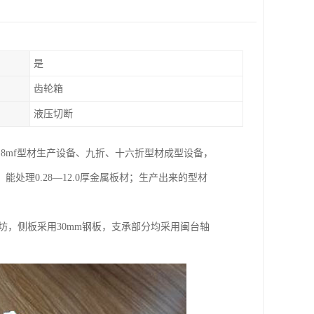
是
齿轮箱
液压切断
线、8mf型材生产设备、九折、十六折型材成型设备，
理0.28—12.0厚金属板材；生产出来的型材
牌坊，侧板采用30mm钢板，支承部分均采用闽台轴