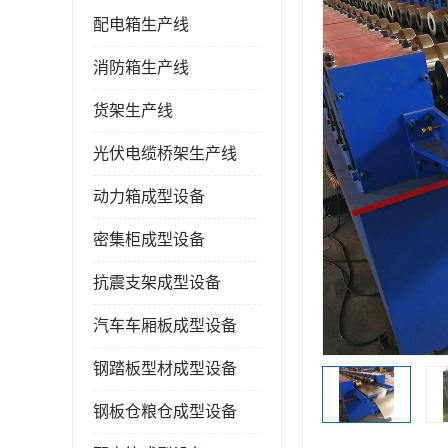
配电箱生产线
消防箱生产线
货架生产线
光伏电缆桥架生产线
动力箱成型设备
密集柜成型设备
抗震支架成型设备
汽车车厢板成型设备
钢踏板型材成型设备
钢板仓粮仓成型设备