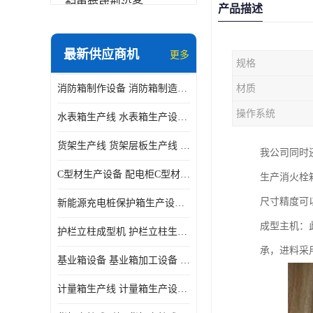
配电箱成型设备
产品描述
其他
最新供应商机
更多
规格
消防箱制作设备 消防箱制造需要哪些设备
材质
操作系统
水表箱生产线 水表箱生产设备 加工水表箱需要的设备
货架生产线 货架层板生产线 货架立柱生产线
我公司同时还
C型材生产设备 配电柜C型材成型设备 配电柜型材生产线
生产消火栓
尺寸精度可以
新能源充电桩保护箱生产设备 充电保护箱生产线
成型主机：此
护栏立柱成型机 护栏立柱生产设备 护栏立柱生产线
承，进料采
基业箱设备 基业箱加工设备 基业箱制作设备
计量箱生产线 计量箱生产设备 电网计量箱加工设备