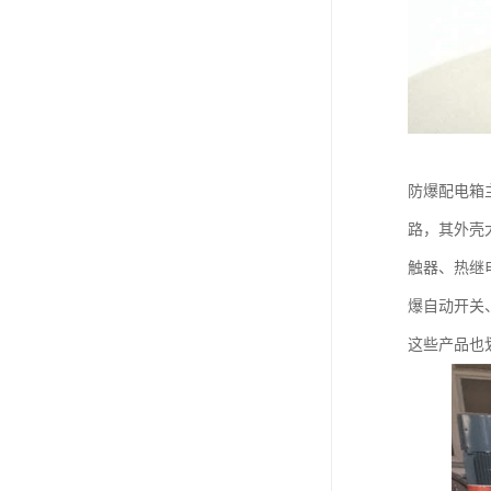
防爆配电箱
路，其外壳
触器、热继
爆自动开关
这些产品也