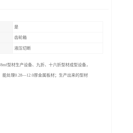
是
齿轮箱
液压切断
线、8mf型材生产设备、九折、十六折型材成型设备，
理0.28—12.0厚金属板材；生产出来的型材