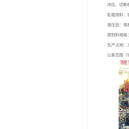
冲压、切断
轧辊用料：铬1
液压站：电
原材料规格
生产占地：23
公差范围（切断