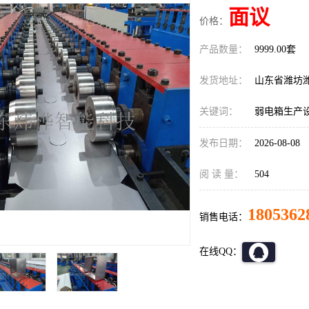
面议
价格：
产品数量：
9999.00套
发货地址：
山东省潍坊
关键词：
弱电箱生产
发布日期：
2026-08-08
阅 读 量：
504
1805362
销售电话：
在线QQ：