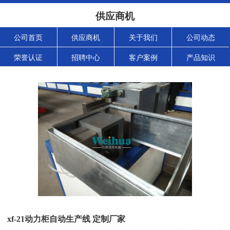
供应商机
公司首页
供应商机
关于我们
公司动态
荣誉认证
招聘中心
客户案例
产品知识
xf-21动力柜自动生产线 定制厂家