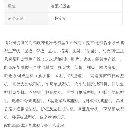
用途
装配式设备
是否定制
非标定制
我公司提供的高精度冲孔冷弯成型生产线有：超市/仓储货架系列成
型生产线（层板、背板、立柱、横梁、支架、P型梁）、防火阀/正压
风阀系列成型生产线（C/U/Z型阀体、叶片、边条、组装生产线）、
电缆桥架成型生产线（槽式、托盘式、盖板、梯级、梯级底板）、
粮仓系列成型机（波纹板、立柱、CZ型钢）、高精度窗帘杆成型
机、光伏支架成型机、车厢板成型机、汽车防撞梁成型机、门轨道
型材成型机、不锈钢门框成型机、重型门框成型机、电梯导轨成型
机、电器柜骨架成型机、C型钢踏板成型机、阴/阳极板成型机、高速
公路护栏板成型机、护栏及立柱成型机、高速龙骨机、CZ型钢成型
机、楼层板成型机、纵剪横切机等。
配电箱箱体冷弯成型设备工艺流程：