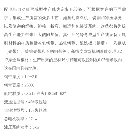
配电箱自动冷弯成型生产线为定制化设备，可根据客户的不同需
求，集成生产所需的众多工艺，如自动换料机、切割和冲压系统，
以及复杂的焊接、铆接、折弯、搬运和包装等系统。这些都将为提
高生产能力带来巨大的附加值。其生产的冷弯成型生产线设备：轧
制材料的材质包括冷轧钢带、热轧钢带、酸洗板（钢带）、彩钢板
（钢带）、镀锌钢带和不锈钢带等；高精度成型机制造能处理0.2—
12厚金属板材；生产出来的型材尺寸精度可以控制在0.05毫米以内，
这在国内具有地位。
钢带厚度：1.0~2.0
钢带宽度：≤500,
轧辊材质：GCr15 淬火HRC58°-62°
液压油型号：46#液压油
齿轮油型号：18#齿轮油
总电机功率：27kw
液压系统功率：3kw