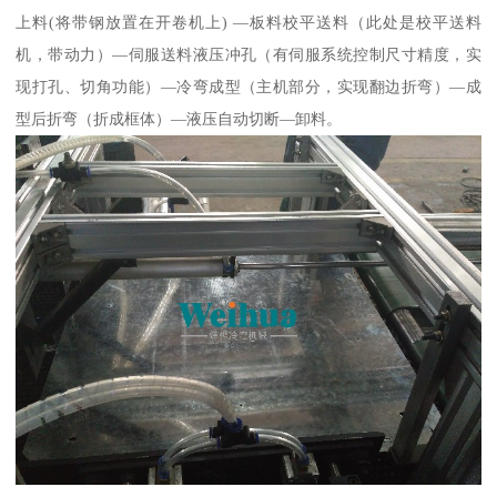
上料(将带钢放置在开卷机上) —板料校平送料（此处是校平送料
机，带动力）—伺服送料液压冲孔（有伺服系统控制尺寸精度，实
现打孔、切角功能）—冷弯成型（主机部分，实现翻边折弯）—成
型后折弯（折成框体）—液压自动切断—卸料。