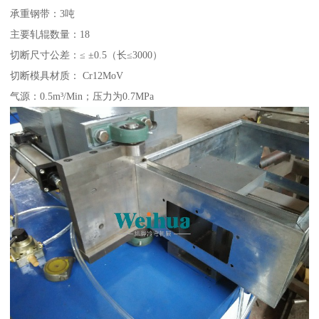
承重钢带：3吨
主要轧辊数量：18
切断尺寸公差：≤ ±0.5（长≤3000）
切断模具材质： Cr12MoV
气源：0.5m³/Min；压力为0.7MPa