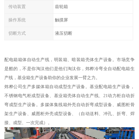
传动装置
齿轮箱
操作系统
触摸屏
切断方式
液压切断
配电箱箱体自动生产线，明装箱、暗装箱壳体生产设备。市场竞争
是酷的，不是你淘汰他们是他们淘汰你，炜桦冷弯全自动配电箱生
产线，基业箱生产设备助你的企业发展一臂之力。
炜桦公司生产多媒体箱自动成型生产设备。基业配电箱生产设备，
不锈钢电气柜成型设备、基业箱壳体自动生产线、21动力柜自动折
弯成型生产设备。多媒体集线箱外壳自动折弯成型设备、威图柜骨
架生产设备、威图柜外壳成型设备、（自动送料、冲孔、折弯、焊
接、成型、一次完成）。