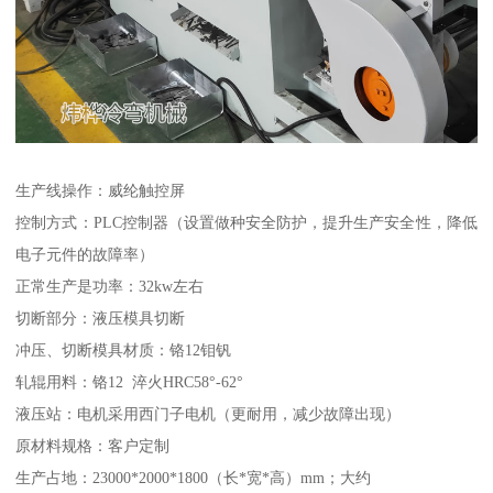
生产线操作：威纶触控屏
控制方式：PLC控制器（设置做种安全防护，提升生产安全性，降低
电子元件的故障率）
正常生产是功率：32kw左右
切断部分：液压模具切断
冲压、切断模具材质：铬12钼钒
轧辊用料：铬12 淬火HRC58°-62°
液压站：电机采用西门子电机（更耐用，减少故障出现）
原材料规格：客户定制
生产占地：23000*2000*1800（长*宽*高）mm；大约