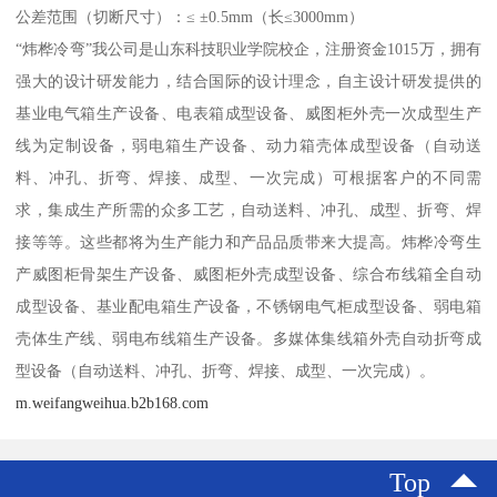
公差范围（切断尺寸）：≤ ±0.5mm（长≤3000mm）
“炜桦冷弯”我公司是山东科技职业学院校企，注册资金1015万，拥有
强大的设计研发能力，结合国际的设计理念，自主设计研发提供的
基业电气箱生产设备、电表箱成型设备、威图柜外壳一次成型生产
线为定制设备，弱电箱生产设备、动力箱壳体成型设备（自动送
料、冲孔、折弯、焊接、成型、一次完成）可根据客户的不同需
求，集成生产所需的众多工艺，自动送料、冲孔、成型、折弯、焊
接等等。这些都将为生产能力和产品品质带来大提高。炜桦冷弯生
产威图柜骨架生产设备、威图柜外壳成型设备、综合布线箱全自动
成型设备、基业配电箱生产设备，不锈钢电气柜成型设备、弱电箱
壳体生产线、弱电布线箱生产设备。多媒体集线箱外壳自动折弯成
型设备（自动送料、冲孔、折弯、焊接、成型、一次完成）。
m.weifangweihua.b2b168.com
Top