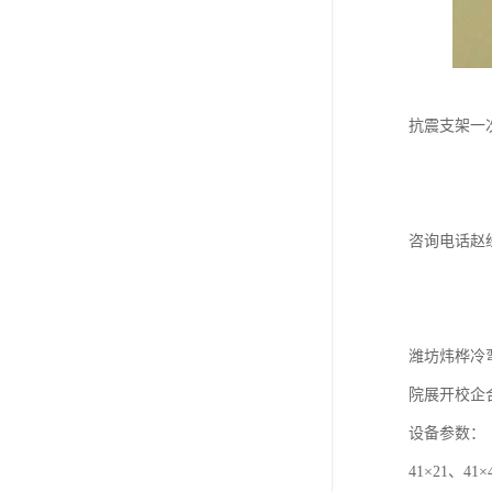
抗震支架一
咨询电话赵
潍坊炜桦冷
院展开校企
设备参数：
41×21、41×