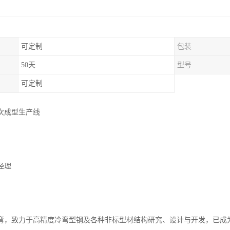
可定制
包装
50天
型号
可定制
次成型生产线
经理
弯，致力于高精度冷弯型钢及各种非标型材结构研究、设计与开发，已成