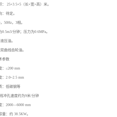
 25×3.5×5（长×宽×高）米。
向：待定。
，50Hz，3相。
.5m3/分钟；压力为0.6MPa。
#液压油。
#双曲线齿轮油。
术参数
：≤200 mm
2.0~2.5 mm
质：低碳钢等
线冲孔速度约为9米/分钟
2000—6000 mm
量：约 38.5KW。