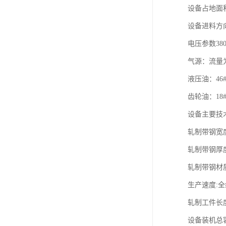
设备占地面积：
设备进料方
电压参数380
气源：流量为0
液压油：46
齿轮油：18
设备主要技
轧制带钢宽度
轧制带钢厚度：
轧制带钢材
生产速度:全
轧制工件长度：
设备装机总容