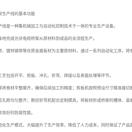
架生产线的基本功能
产线是一种集机械加工与自动化控制技术于一体的专业生产设备。
准地完成光伏电缆桥架从原材料到成品的全流程生产。
带、镀锌钢带等优质金属板材为主要原材料，通过一系列自动化工序，将
工艺包括开平、剪板、冲孔、折弯、焊接以及表面处理等环节。
够将卷材平整展开，确保后续加工的精度；剪板机按照预设尺寸精准裁切
证孔距均匀整齐；数控折弯机配合定制模具，将板材折成桥架的槽体、盖
架良好的防腐性能。
动化生产模式，大幅提升了生产效率，降低了人力成本，同时保证了产品