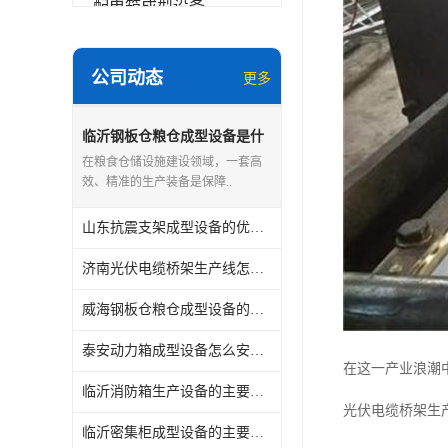
配电箱成型设备
其他
公司动态
更多
临沂钢板仓粮仓成型设备是什
么
在粮食仓储设施建设领域，一套高
效、精准的生产装备是保障..
山东抗震支架成型设备的优点和缺点
济南光伏电缆桥架生产线怎么安装与维护
威海钢板仓粮仓成型设备的主要用途
泰安动力箱成型设备怎么安装与维护
在这一产业浪潮
临沂消防箱生产设备的主要用途
光伏电缆桥架生
临沂密集柜成型设备的主要用途