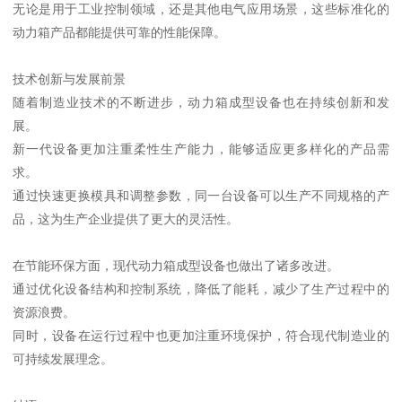
无论是用于工业控制领域，还是其他电气应用场景，这些标准化的
动力箱产品都能提供可靠的性能保障。
技术创新与发展前景
随着制造业技术的不断进步，动力箱成型设备也在持续创新和发
展。
新一代设备更加注重柔性生产能力，能够适应更多样化的产品需
求。
通过快速更换模具和调整参数，同一台设备可以生产不同规格的产
品，这为生产企业提供了更大的灵活性。
在节能环保方面，现代动力箱成型设备也做出了诸多改进。
通过优化设备结构和控制系统，降低了能耗，减少了生产过程中的
资源浪费。
同时，设备在运行过程中也更加注重环境保护，符合现代制造业的
可持续发展理念。