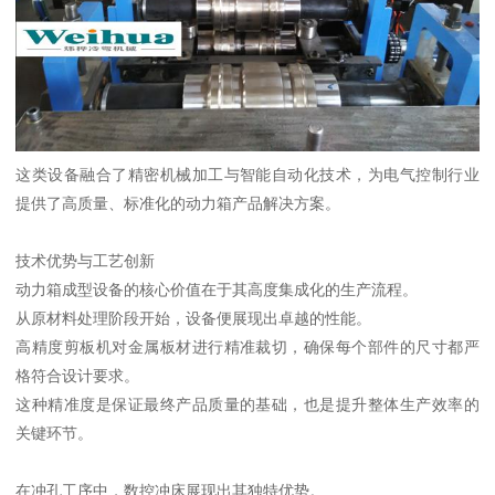
这类设备融合了精密机械加工与智能自动化技术，为电气控制行业
提供了高质量、标准化的动力箱产品解决方案。
技术优势与工艺创新
动力箱成型设备的核心价值在于其高度集成化的生产流程。
从原材料处理阶段开始，设备便展现出卓越的性能。
高精度剪板机对金属板材进行精准裁切，确保每个部件的尺寸都严
格符合设计要求。
这种精准度是保证最终产品质量的基础，也是提升整体生产效率的
关键环节。
在冲孔工序中，数控冲床展现出其独特优势。