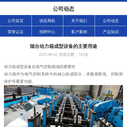
公司动态
公司首页
供应商机
关于我们
公司动态
荣誉认证
招聘中心
客户案例
产品知识
烟台动力箱成型设备的主要用途
2025-08-02
浏览次数：
545
次
动力箱成型设备在电气控制领域的重要性
动力箱作为电气控制系统中的核心组成部分，承载着配电、控制和
保护等重要功能。