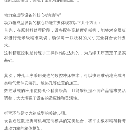
动力箱成型设备的核心功能解析
动力箱成型设备的核心功能主要体现在以下几个方面：
首先，在原材料处理阶段，设备配备高精度剪板机，能够对金属板
材进行毫米级精准裁切，确保每一块板材的尺寸完全符合设计要
求。
这种精度控制是传统手工操作难以达到的，为后续工序奠定了坚实
基础。
其次，冲孔工序采用先进的数控冲床技术，可以快速准确地完成各
类电气元件安装孔、散热孔等位置的加工。
数控系统的应用使得孔位精度极高，且能够根据不同产品需求灵活
调整，大大增强了设备的适应性和灵活性。
折弯环节是动力箱成型的关键步骤。
设备通过数控折弯机与定制模具的完美配合，将平面板材精确折弯
成动力箱的箱体框架。