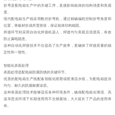
折弯是配电箱生产中的关键工序，直接影响箱体的结构强度和美观
度。
现代配电箱生产线采用数控折弯机，通过精确编程控制折弯角度和
位置，将板材折成所需形状，保证箱体结构稳固。
焊接环节则采用自动化焊接机器人，焊缝均匀美观且强度高，有效
防止漏电隐患。
这种自动化焊接技术不仅提高了生产效率，更确保了焊接质量的稳
定性和一致性。
智能化表面处理
表面处理是配电箱防腐防锈的关键环节。
优质的配电箱生产线配备智能化喷塑或喷漆流水线，为配电箱提供
均匀、耐久的防腐耐磨涂层。
这种表面处理技术能够适应各种环境条件，确保配电箱在潮湿、高
温等恶劣环境下长期使用而不生锈腐蚀，大大延长了产品的使用寿
命。