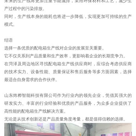
未来的生产线将更加注重节能减排，采用环保材料和工艺，减少生
产过程中的污染排放。
同时，生产线本身的能耗也将进一步降低，实现更加可持续的生产
模式。
结语
选择一条优质的配电箱生产线对企业的发展至关重要。
它不仅关系到产品质量和生产效率，更影响着企业的长期竞争力。
在菏泽及周边地区寻找配电箱生产线供应商时，应综合考虑供应商
的技术实力、设备性能、质量保证和售后服务等多方面因素，选择
最适合自身需求的合作伙伴。
山东炜桦智能科技有限公司作为行业内的领先企业，凭借其强大的
研发实力、丰富的行业经验和优质的产品服务，为众多企业提供了
高性能的配电箱生产线解决方案。
无论是从技术创新还是产品质量角度考量，都是值得信赖的选择。