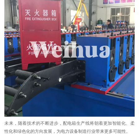
未来，随着技术的不断进步，配电箱生产线将朝着更加智能化、柔
性化和绿色化的方向发展，为电力设备制造行业带来更多可能性。