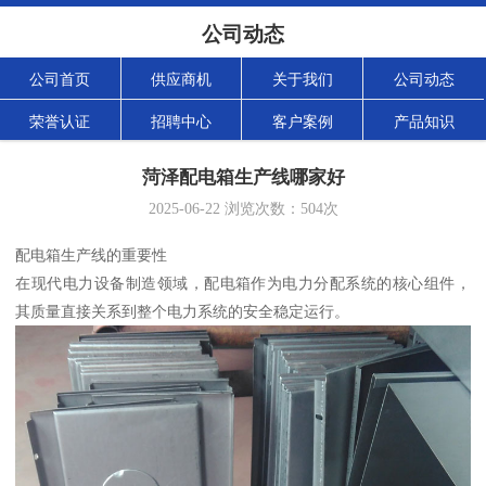
公司动态
公司首页
供应商机
关于我们
公司动态
荣誉认证
招聘中心
客户案例
产品知识
菏泽配电箱生产线哪家好
2025-06-22
浏览次数：
504
次
配电箱生产线的重要性
在现代电力设备制造领域，配电箱作为电力分配系统的核心组件，
其质量直接关系到整个电力系统的安全稳定运行。