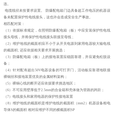
连。
电缆线径未按要求设置。 防爆配电箱门边具备超工作电压的机器设
备未配置保护性电线接头，这也许会造成安全生产事故。
相匹配对策：
（1）依据标准规定，在照明防爆配电箱（板）中应安装保护性电线
接头母线，并将保护性电线接头联接至母线 ;
（2）维护地线的截面积应不小于从开关电源到家用电器较大输电线
的截面积; 还应依据相关要求开展挑选；
（3）防爆配电箱（板）上的接地装置应稳固靠谱，并应避免松脱设
备；
（4）针对配有超出50V电器设备的可打开门，活动板应靠谱地联接
裸铜丝和接地装置优良的金属材料架构；
（5）裸铜心线的断开还应依据要求挑选地区；
（6）不可应用壁厚低于2.5mm的合金箱和壳体做为管路的跨距；
（7）电线接头和家用电器的保护性接地装置
（8）维护地线的截面积是维护地线的截面积（mm2）机器设备相电
导体S的截面积 相对应维护不同的横截面积SP